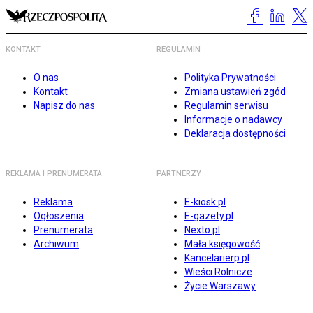
KONTAKT
REGULAMIN
O nas
Polityka Prywatności
Kontakt
Zmiana ustawień zgód
Napisz do nas
Regulamin serwisu
Informacje o nadawcy
Deklaracja dostępności
REKLAMA I PRENUMERATA
PARTNERZY
Reklama
E-kiosk.pl
Ogłoszenia
E-gazety.pl
Prenumerata
Nexto.pl
Archiwum
Mała księgowość
Kancelarierp.pl
Wieści Rolnicze
Życie Warszawy