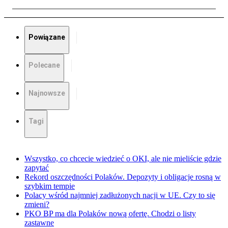
Powiązane
Polecane
Najnowsze
Tagi
Wszystko, co chcecie wiedzieć o OKI, ale nie mieliście gdzie
zapytać
Rekord oszczędności Polaków. Depozyty i obligacje rosną w
szybkim tempie
Polacy wśród najmniej zadłużonych nacji w UE. Czy to się
zmieni?
PKO BP ma dla Polaków nową ofertę. Chodzi o listy
zastawne