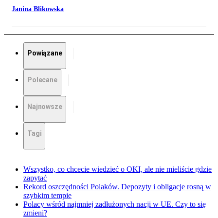
Janina Blikowska
Powiązane
Polecane
Najnowsze
Tagi
Wszystko, co chcecie wiedzieć o OKI, ale nie mieliście gdzie
zapytać
Rekord oszczędności Polaków. Depozyty i obligacje rosną w
szybkim tempie
Polacy wśród najmniej zadłużonych nacji w UE. Czy to się
zmieni?