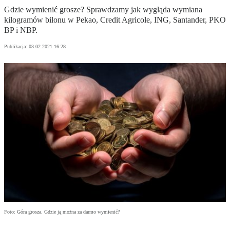
Gdzie wymienić grosze? Sprawdzamy jak wygląda wymiana
kilogramów bilonu w Pekao, Credit Agricole, ING, Santander, PKO
BP i NBP.
Publikacja:
03.02.2021 16:28
Foto: Góra grosza. Gdzie ją można za darmo wymienić?