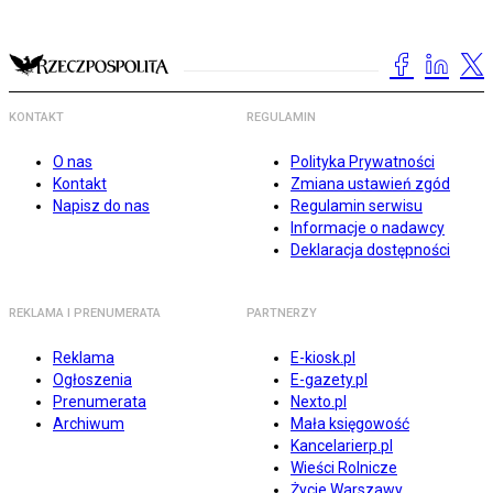
KONTAKT
REGULAMIN
O nas
Polityka Prywatności
Kontakt
Zmiana ustawień zgód
Napisz do nas
Regulamin serwisu
Informacje o nadawcy
Deklaracja dostępności
REKLAMA I PRENUMERATA
PARTNERZY
Reklama
E-kiosk.pl
Ogłoszenia
E-gazety.pl
Prenumerata
Nexto.pl
Archiwum
Mała księgowość
Kancelarierp.pl
Wieści Rolnicze
Życie Warszawy