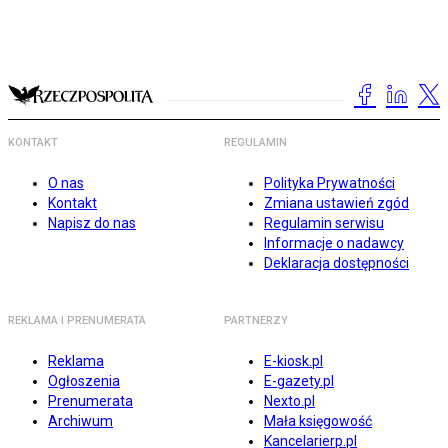
KONTAKT
REGULAMIN
O nas
Polityka Prywatności
Kontakt
Zmiana ustawień zgód
Napisz do nas
Regulamin serwisu
Informacje o nadawcy
Deklaracja dostępności
REKLAMA I PRENUMERATA
PARTNERZY
Reklama
E-kiosk.pl
Ogłoszenia
E-gazety.pl
Prenumerata
Nexto.pl
Archiwum
Mała księgowość
Kancelarierp.pl