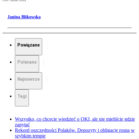
Foto: Adobe Stock
Janina Blikowska
Powiązane
Polecane
Najnowsze
Tagi
Wszystko, co chcecie wiedzieć o OKI, ale nie mieliście gdzie
zapytać
Rekord oszczędności Polaków. Depozyty i obligacje rosną w
szybkim tempie