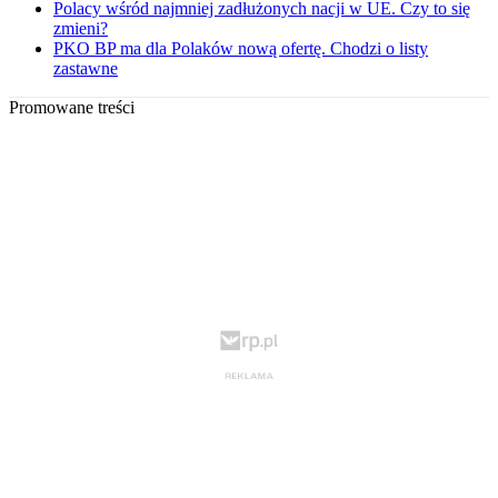
Polacy wśród najmniej zadłużonych nacji w UE. Czy to się
zmieni?
PKO BP ma dla Polaków nową ofertę. Chodzi o listy
zastawne
Promowane treści