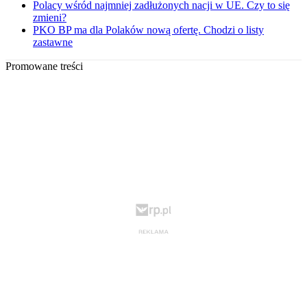
Polacy wśród najmniej zadłużonych nacji w UE. Czy to się
zmieni?
PKO BP ma dla Polaków nową ofertę. Chodzi o listy
zastawne
Promowane treści