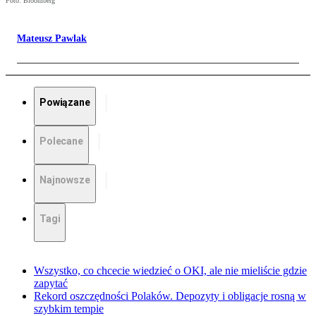
Foto: Bloomberg
Mateusz Pawlak
Powiązane
Polecane
Najnowsze
Tagi
Wszystko, co chcecie wiedzieć o OKI, ale nie mieliście gdzie
zapytać
Rekord oszczędności Polaków. Depozyty i obligacje rosną w
szybkim tempie