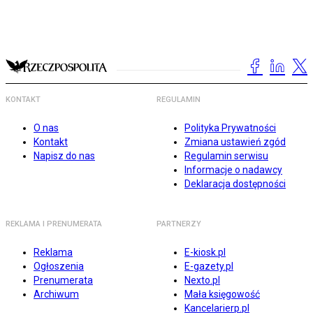
KONTAKT
REGULAMIN
O nas
Polityka Prywatności
Kontakt
Zmiana ustawień zgód
Napisz do nas
Regulamin serwisu
Informacje o nadawcy
Deklaracja dostępności
REKLAMA I PRENUMERATA
PARTNERZY
Reklama
E-kiosk.pl
Ogłoszenia
E-gazety.pl
Prenumerata
Nexto.pl
Archiwum
Mała księgowość
Kancelarierp.pl