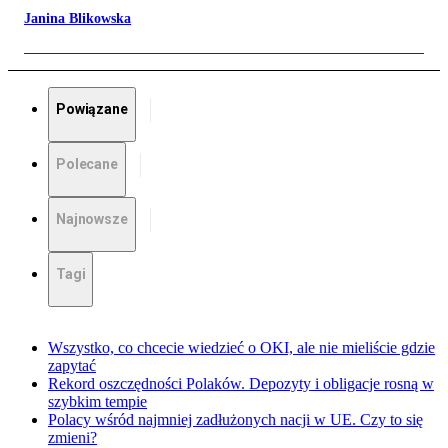
Janina Blikowska
Powiązane
Polecane
Najnowsze
Tagi
Wszystko, co chcecie wiedzieć o OKI, ale nie mieliście gdzie
zapytać
Rekord oszczędności Polaków. Depozyty i obligacje rosną w
szybkim tempie
Polacy wśród najmniej zadłużonych nacji w UE. Czy to się
zmieni?