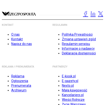
KONTAKT
REGULAMIN
O nas
Polityka Prywatności
Kontakt
Zmiana ustawień zgód
Napisz do nas
Regulamin serwisu
Informacje o nadawcy
Deklaracja dostępności
REKLAMA I PRENUMERATA
PARTNERZY
Reklama
E-kiosk.pl
Ogłoszenia
E-gazety.pl
Prenumerata
Nexto.pl
Archiwum
Mała księgowość
Kancelarierp.pl
Wieści Rolnicze
Życie Warszawy