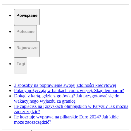
Powiązane
Polecane
Najnowsze
Tagi
3 sposoby na poprawienie swojej zdolności kredytowej
Polacy pożyczają w bankach coraz więcej. Skąd ten boom?
Dokąd z kartą, gdzie z gotówką? Jak przygotować się do
wakacyjnego wyjazdu za granicę
Ile zapłacisz na igrzyskach olimpijskich w Paryżu? Jak można
zaoszczędzić?
Ile kosztuje wyprawa na piłkarskie Euro 2024? Jak kibic
może zaoszczędzić?