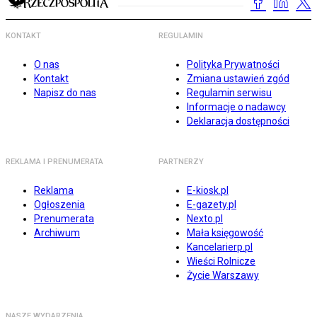
KONTAKT
REGULAMIN
O nas
Polityka Prywatności
Kontakt
Zmiana ustawień zgód
Napisz do nas
Regulamin serwisu
Informacje o nadawcy
Deklaracja dostępności
REKLAMA I PRENUMERATA
PARTNERZY
Reklama
E-kiosk.pl
Ogłoszenia
E-gazety.pl
Prenumerata
Nexto.pl
Archiwum
Mała księgowość
Kancelarierp.pl
Wieści Rolnicze
Życie Warszawy
NASZE WYDARZENIA