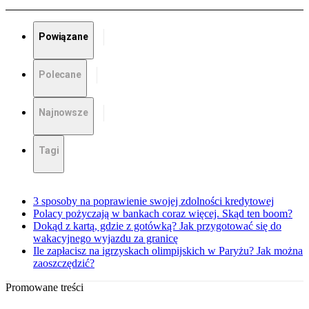
Powiązane
Polecane
Najnowsze
Tagi
3 sposoby na poprawienie swojej zdolności kredytowej
Polacy pożyczają w bankach coraz więcej. Skąd ten boom?
Dokąd z kartą, gdzie z gotówką? Jak przygotować się do
wakacyjnego wyjazdu za granicę
Ile zapłacisz na igrzyskach olimpijskich w Paryżu? Jak można
zaoszczędzić?
Promowane treści