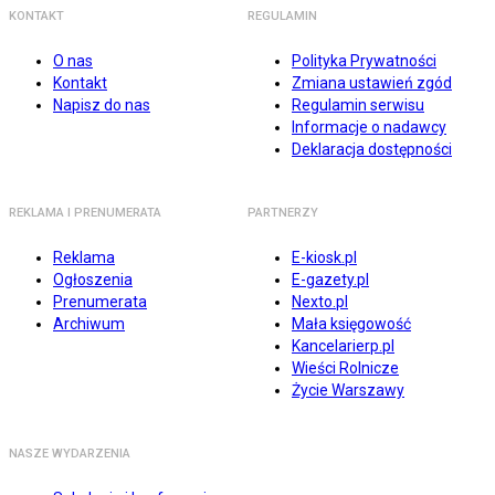
KONTAKT
REGULAMIN
O nas
Polityka Prywatności
Kontakt
Zmiana ustawień zgód
Napisz do nas
Regulamin serwisu
Informacje o nadawcy
Deklaracja dostępności
REKLAMA I PRENUMERATA
PARTNERZY
Reklama
E-kiosk.pl
Ogłoszenia
E-gazety.pl
Prenumerata
Nexto.pl
Archiwum
Mała księgowość
Kancelarierp.pl
Wieści Rolnicze
Życie Warszawy
NASZE WYDARZENIA