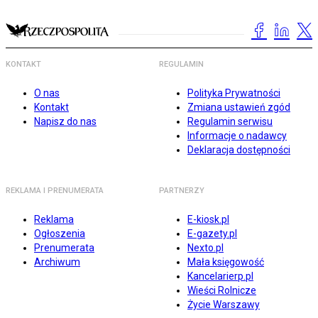
KONTAKT
REGULAMIN
O nas
Polityka Prywatności
Kontakt
Zmiana ustawień zgód
Napisz do nas
Regulamin serwisu
Informacje o nadawcy
Deklaracja dostępności
REKLAMA I PRENUMERATA
PARTNERZY
Reklama
E-kiosk.pl
Ogłoszenia
E-gazety.pl
Prenumerata
Nexto.pl
Archiwum
Mała księgowość
Kancelarierp.pl
Wieści Rolnicze
Życie Warszawy