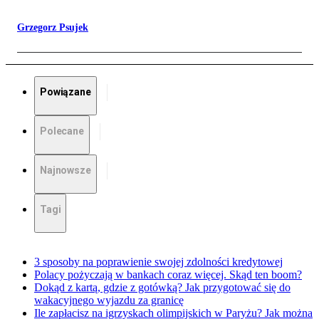
Grzegorz Psujek
Powiązane
Polecane
Najnowsze
Tagi
3 sposoby na poprawienie swojej zdolności kredytowej
Polacy pożyczają w bankach coraz więcej. Skąd ten boom?
Dokąd z kartą, gdzie z gotówką? Jak przygotować się do
wakacyjnego wyjazdu za granicę
Ile zapłacisz na igrzyskach olimpijskich w Paryżu? Jak można