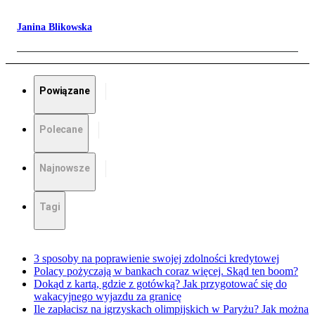
Janina Blikowska
Powiązane
Polecane
Najnowsze
Tagi
3 sposoby na poprawienie swojej zdolności kredytowej
Polacy pożyczają w bankach coraz więcej. Skąd ten boom?
Dokąd z kartą, gdzie z gotówką? Jak przygotować się do
wakacyjnego wyjazdu za granicę
Ile zapłacisz na igrzyskach olimpijskich w Paryżu? Jak można