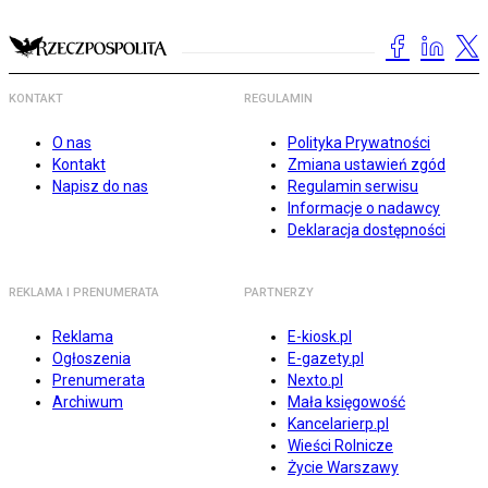
KONTAKT
REGULAMIN
O nas
Polityka Prywatności
Kontakt
Zmiana ustawień zgód
Napisz do nas
Regulamin serwisu
Informacje o nadawcy
Deklaracja dostępności
REKLAMA I PRENUMERATA
PARTNERZY
Reklama
E-kiosk.pl
Ogłoszenia
E-gazety.pl
Prenumerata
Nexto.pl
Archiwum
Mała księgowość
Kancelarierp.pl
Wieści Rolnicze
Życie Warszawy