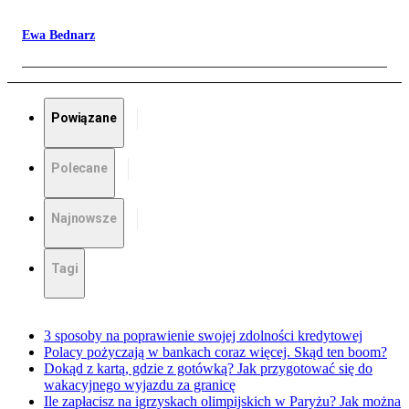
Ewa Bednarz
Powiązane
Polecane
Najnowsze
Tagi
3 sposoby na poprawienie swojej zdolności kredytowej
Polacy pożyczają w bankach coraz więcej. Skąd ten boom?
Dokąd z kartą, gdzie z gotówką? Jak przygotować się do
wakacyjnego wyjazdu za granicę
Ile zapłacisz na igrzyskach olimpijskich w Paryżu? Jak można