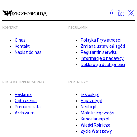
KONTAKT
REGULAMIN
O nas
Polityka Prywatności
Kontakt
Zmiana ustawień zgód
Napisz do nas
Regulamin serwisu
Informacje o nadawcy
Deklaracja dostępności
REKLAMA I PRENUMERATA
PARTNERZY
Reklama
E-kiosk.pl
Ogłoszenia
E-gazety.pl
Prenumerata
Nexto.pl
Archiwum
Mała księgowość
Kancelarierp.pl
Wieści Rolnicze
Życie Warszawy