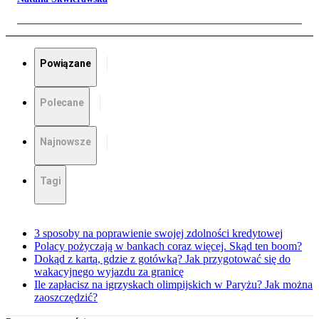
Powiązane
Polecane
Najnowsze
Tagi
3 sposoby na poprawienie swojej zdolności kredytowej
Polacy pożyczają w bankach coraz więcej. Skąd ten boom?
Dokąd z kartą, gdzie z gotówką? Jak przygotować się do
wakacyjnego wyjazdu za granicę
Ile zapłacisz na igrzyskach olimpijskich w Paryżu? Jak można
zaoszczędzić?