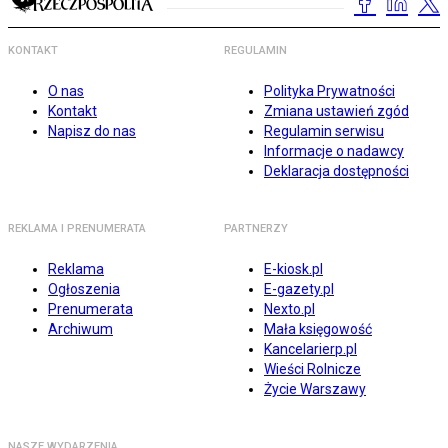
KONTAKT
REGULAMIN
O nas
Polityka Prywatności
Kontakt
Zmiana ustawień zgód
Napisz do nas
Regulamin serwisu
Informacje o nadawcy
Deklaracja dostępności
REKLAMA I PRENUMERATA
PARTNERZY
Reklama
E-kiosk.pl
Ogłoszenia
E-gazety.pl
Prenumerata
Nexto.pl
Archiwum
Mała księgowość
Kancelarierp.pl
Wieści Rolnicze
Życie Warszawy
NASZE WYDARZENIA