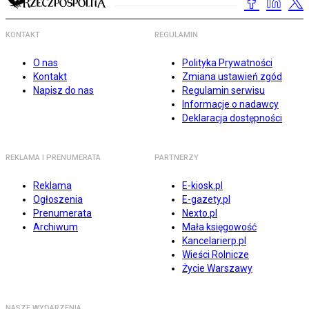
KONTAKT
REGULAMIN
O nas
Polityka Prywatności
Kontakt
Zmiana ustawień zgód
Napisz do nas
Regulamin serwisu
Informacje o nadawcy
Deklaracja dostępności
REKLAMA I PRENUMERATA
PARTNERZY
Reklama
E-kiosk.pl
Ogłoszenia
E-gazety.pl
Prenumerata
Nexto.pl
Archiwum
Mała księgowość
Kancelarierp.pl
Wieści Rolnicze
Życie Warszawy
NASZE WYDARZENIA