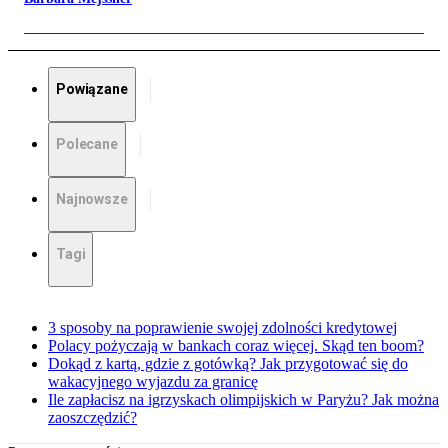
Powiązane
Polecane
Najnowsze
Tagi
3 sposoby na poprawienie swojej zdolności kredytowej
Polacy pożyczają w bankach coraz więcej. Skąd ten boom?
Dokąd z kartą, gdzie z gotówką? Jak przygotować się do
wakacyjnego wyjazdu za granicę
Ile zapłacisz na igrzyskach olimpijskich w Paryżu? Jak można
zaoszczędzić?