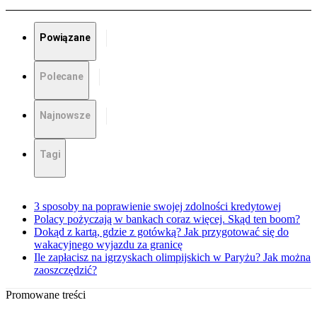
Powiązane
Polecane
Najnowsze
Tagi
3 sposoby na poprawienie swojej zdolności kredytowej
Polacy pożyczają w bankach coraz więcej. Skąd ten boom?
Dokąd z kartą, gdzie z gotówką? Jak przygotować się do
wakacyjnego wyjazdu za granicę
Ile zapłacisz na igrzyskach olimpijskich w Paryżu? Jak można
zaoszczędzić?
Promowane treści