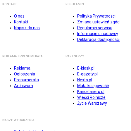
KONTAKT
REGULAMIN
O nas
Polityka Prywatności
Kontakt
Zmiana ustawień zgód
Napisz do nas
Regulamin serwisu
Informacje o nadawcy
Deklaracja dostępności
REKLAMA I PRENUMERATA
PARTNERZY
Reklama
E-kiosk.pl
Ogłoszenia
E-gazety.pl
Prenumerata
Nexto.pl
Archiwum
Mała księgowość
Kancelarierp.pl
Wieści Rolnicze
Życie Warszawy
NASZE WYDARZENIA