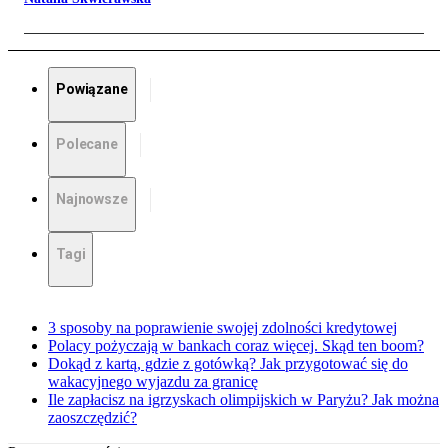
Powiązane
Polecane
Najnowsze
Tagi
3 sposoby na poprawienie swojej zdolności kredytowej
Polacy pożyczają w bankach coraz więcej. Skąd ten boom?
Dokąd z kartą, gdzie z gotówką? Jak przygotować się do
wakacyjnego wyjazdu za granicę
Ile zapłacisz na igrzyskach olimpijskich w Paryżu? Jak można
zaoszczędzić?