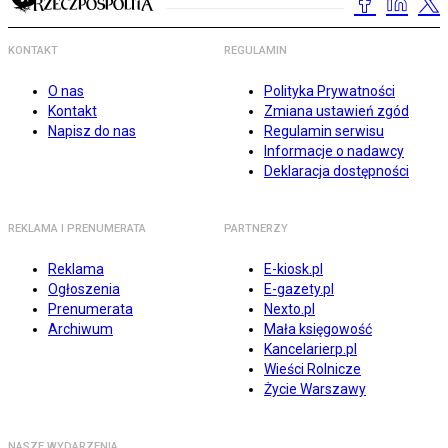
KONTAKT
REGULAMIN
O nas
Polityka Prywatności
Kontakt
Zmiana ustawień zgód
Napisz do nas
Regulamin serwisu
Informacje o nadawcy
Deklaracja dostępności
REKLAMA I PRENUMERATA
PARTNERZY
Reklama
E-kiosk.pl
Ogłoszenia
E-gazety.pl
Prenumerata
Nexto.pl
Archiwum
Mała księgowość
Kancelarierp.pl
Wieści Rolnicze
Życie Warszawy
NASZE WYDARZENIA