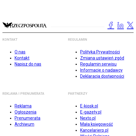
KONTAKT
REGULAMIN
O nas
Polityka Prywatności
Kontakt
Zmiana ustawień zgód
Napisz do nas
Regulamin serwisu
Informacje o nadawcy
Deklaracja dostępności
REKLAMA I PRENUMERATA
PARTNERZY
Reklama
E-kiosk.pl
Ogłoszenia
E-gazety.pl
Prenumerata
Nexto.pl
Archiwum
Mała księgowość
Kancelarierp.pl