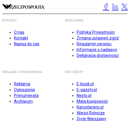
KONTAKT
REGULAMIN
O nas
Polityka Prywatności
Kontakt
Zmiana ustawień zgód
Napisz do nas
Regulamin serwisu
Informacje o nadawcy
Deklaracja dostępności
REKLAMA I PRENUMERATA
PARTNERZY
Reklama
E-kiosk.pl
Ogłoszenia
E-gazety.pl
Prenumerata
Nexto.pl
Archiwum
Mała księgowość
Kancelarierp.pl
Wieści Rolnicze
Życie Warszawy