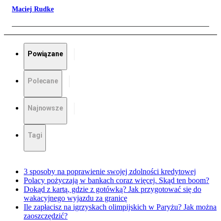
Maciej Rudke
Powiązane
Polecane
Najnowsze
Tagi
3 sposoby na poprawienie swojej zdolności kredytowej
Polacy pożyczają w bankach coraz więcej. Skąd ten boom?
Dokąd z kartą, gdzie z gotówką? Jak przygotować się do
wakacyjnego wyjazdu za granicę
Ile zapłacisz na igrzyskach olimpijskich w Paryżu? Jak można
zaoszczędzić?