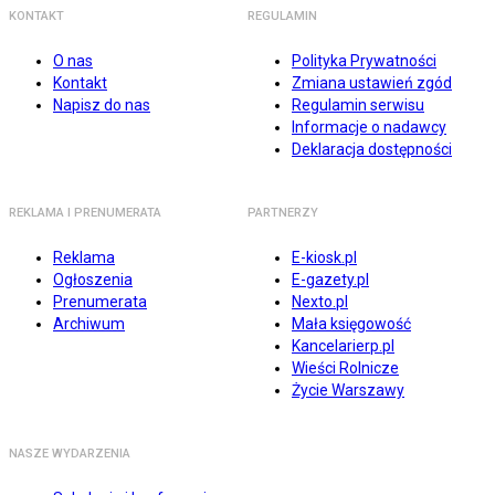
KONTAKT
REGULAMIN
O nas
Polityka Prywatności
Kontakt
Zmiana ustawień zgód
Napisz do nas
Regulamin serwisu
Informacje o nadawcy
Deklaracja dostępności
REKLAMA I PRENUMERATA
PARTNERZY
Reklama
E-kiosk.pl
Ogłoszenia
E-gazety.pl
Prenumerata
Nexto.pl
Archiwum
Mała księgowość
Kancelarierp.pl
Wieści Rolnicze
Życie Warszawy
NASZE WYDARZENIA