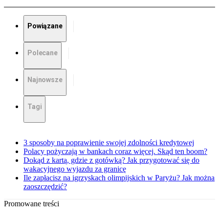
Powiązane
Polecane
Najnowsze
Tagi
3 sposoby na poprawienie swojej zdolności kredytowej
Polacy pożyczają w bankach coraz więcej. Skąd ten boom?
Dokąd z kartą, gdzie z gotówką? Jak przygotować się do
wakacyjnego wyjazdu za granicę
Ile zapłacisz na igrzyskach olimpijskich w Paryżu? Jak można
zaoszczędzić?
Promowane treści