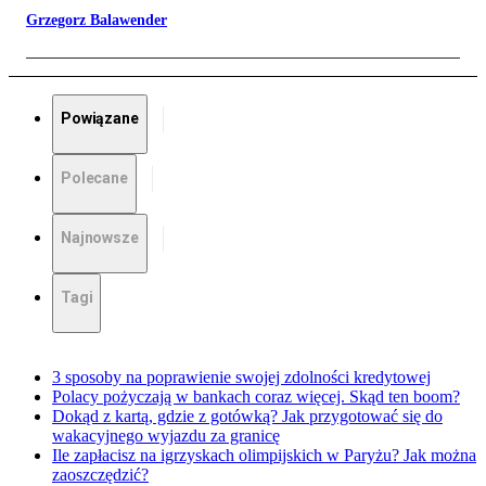
Grzegorz Balawender
Powiązane
Polecane
Najnowsze
Tagi
3 sposoby na poprawienie swojej zdolności kredytowej
Polacy pożyczają w bankach coraz więcej. Skąd ten boom?
Dokąd z kartą, gdzie z gotówką? Jak przygotować się do
wakacyjnego wyjazdu za granicę
Ile zapłacisz na igrzyskach olimpijskich w Paryżu? Jak można
zaoszczędzić?