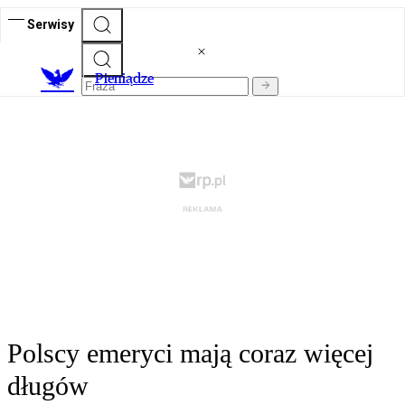
Serwisy
P
ieniądze
Polscy emeryci mają coraz więcej
długów