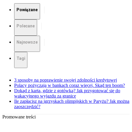
Powiązane
Polecane
Najnowsze
Tagi
3 sposoby na poprawienie swojej zdolności kredytowej
Polacy pożyczają w bankach coraz więcej. Skąd ten boom?
Dokąd z kartą, gdzie z gotówką? Jak przygotować się do
wakacyjnego wyjazdu za granicę
Ile zapłacisz na igrzyskach olimpijskich w Paryżu? Jak można
zaoszczędzić?
Promowane treści