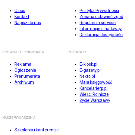
O nas
Polityka Prywatności
Kontakt
Zmiana ustawień zgód
Napisz do nas
Regulamin serwisu
Informacje o nadawcy
Deklaracja dostępności
REKLAMA I PRENUMERATA
PARTNERZY
Reklama
E-kiosk.pl
Ogłoszenia
E-gazety.pl
Prenumerata
Nexto.pl
Archiwum
Mała księgowość
Kancelarierp.pl
Wieści Rolnicze
Życie Warszawy
NASZE WYDARZENIA
Szkolenia i konferencje