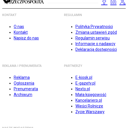
KONTAKT
REGULAMIN
O nas
Polityka Prywatności
Kontakt
Zmiana ustawień zgód
Napisz do nas
Regulamin serwisu
Informacje o nadawcy
Deklaracja dostępności
REKLAMA I PRENUMERATA
PARTNERZY
Reklama
E-kiosk.pl
Ogłoszenia
E-gazety.pl
Prenumerata
Nexto.pl
Archiwum
Mała księgowość
Kancelarierp.pl
Wieści Rolnicze
Życie Warszawy