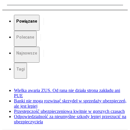
Powiązane
Polecane
Najnowsze
Tagi
Wielka awaria ZUS. Od rana nie działa strona zakładu ani
PUE
Banki nie mogą rozwinąć skrzydeł w sprzedaży ubezpieczeń,
ale jest lepiej
Przestępczość ubezpieczeniowa kwitnie w gorszych czasach
Odpowiedzialność za nieumyślne szkody lepiej przerzucić na
ubezpieczyciela