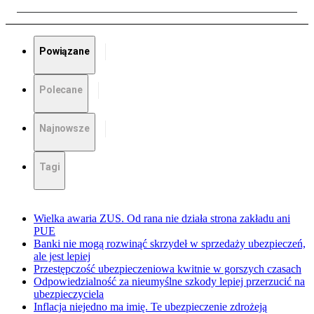
Powiązane
Polecane
Najnowsze
Tagi
Wielka awaria ZUS. Od rana nie działa strona zakładu ani
PUE
Banki nie mogą rozwinąć skrzydeł w sprzedaży ubezpieczeń,
ale jest lepiej
Przestępczość ubezpieczeniowa kwitnie w gorszych czasach
Odpowiedzialność za nieumyślne szkody lepiej przerzucić na
ubezpieczyciela
Inflacja niejedno ma imię. Te ubezpieczenie zdrożeją