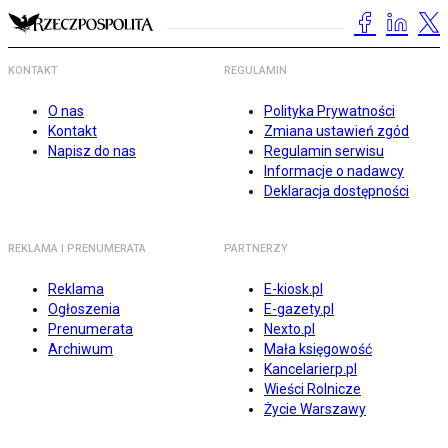
KONTAKT
REGULAMIN
O nas
Polityka Prywatności
Kontakt
Zmiana ustawień zgód
Napisz do nas
Regulamin serwisu
Informacje o nadawcy
Deklaracja dostępności
REKLAMA I PRENUMERATA
PARTNERZY
Reklama
E-kiosk.pl
Ogłoszenia
E-gazety.pl
Prenumerata
Nexto.pl
Archiwum
Mała księgowość
Kancelarierp.pl
Wieści Rolnicze
Życie Warszawy