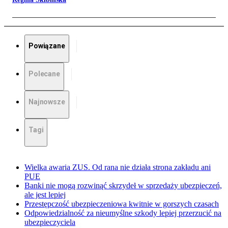
Powiązane
Polecane
Najnowsze
Tagi
Wielka awaria ZUS. Od rana nie działa strona zakładu ani
PUE
Banki nie mogą rozwinąć skrzydeł w sprzedaży ubezpieczeń,
ale jest lepiej
Przestępczość ubezpieczeniowa kwitnie w gorszych czasach
Odpowiedzialność za nieumyślne szkody lepiej przerzucić na
ubezpieczyciela