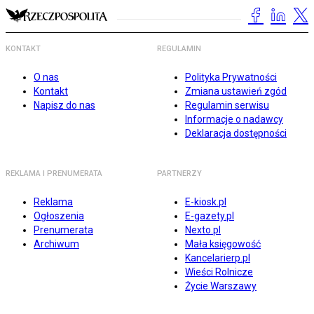
KONTAKT
REGULAMIN
O nas
Polityka Prywatności
Kontakt
Zmiana ustawień zgód
Napisz do nas
Regulamin serwisu
Informacje o nadawcy
Deklaracja dostępności
REKLAMA I PRENUMERATA
PARTNERZY
Reklama
E-kiosk.pl
Ogłoszenia
E-gazety.pl
Prenumerata
Nexto.pl
Archiwum
Mała księgowość
Kancelarierp.pl
Wieści Rolnicze
Życie Warszawy