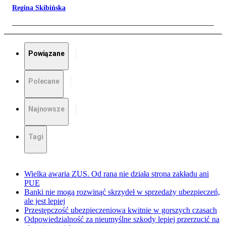
Regina Skibińska
Powiązane
Polecane
Najnowsze
Tagi
Wielka awaria ZUS. Od rana nie działa strona zakładu ani
PUE
Banki nie mogą rozwinąć skrzydeł w sprzedaży ubezpieczeń,
ale jest lepiej
Przestępczość ubezpieczeniowa kwitnie w gorszych czasach
Odpowiedzialność za nieumyślne szkody lepiej przerzucić na