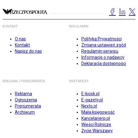
KONTAKT
REGULAMIN
O nas
Polityka Prywatności
Kontakt
Zmiana ustawień zgód
Napisz do nas
Regulamin serwisu
Informacje o nadawcy
Deklaracja dostępności
REKLAMA I PRENUMERATA
PARTNERZY
Reklama
E-kiosk.pl
Ogłoszenia
E-gazety.pl
Prenumerata
Nexto.pl
Archiwum
Mała księgowość
Kancelarierp.pl
Wieści Rolnicze
Życie Warszawy