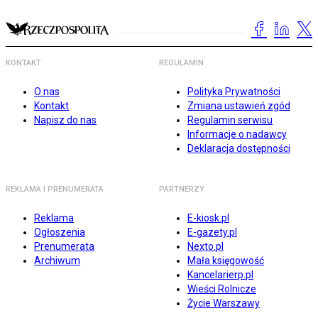
KONTAKT
REGULAMIN
O nas
Polityka Prywatności
Kontakt
Zmiana ustawień zgód
Napisz do nas
Regulamin serwisu
Informacje o nadawcy
Deklaracja dostępności
REKLAMA I PRENUMERATA
PARTNERZY
Reklama
E-kiosk.pl
Ogłoszenia
E-gazety.pl
Prenumerata
Nexto.pl
Archiwum
Mała księgowość
Kancelarierp.pl
Wieści Rolnicze
Życie Warszawy