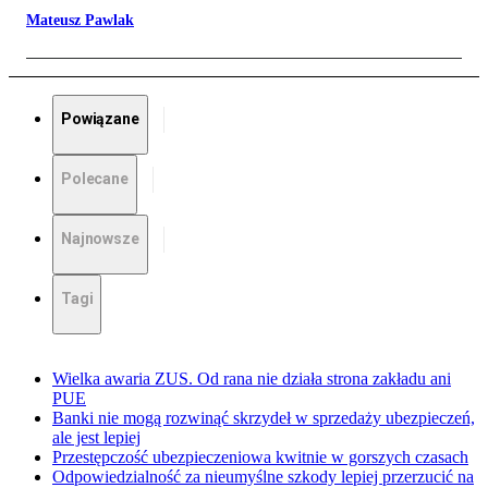
Mateusz Pawlak
Powiązane
Polecane
Najnowsze
Tagi
Wielka awaria ZUS. Od rana nie działa strona zakładu ani
PUE
Banki nie mogą rozwinąć skrzydeł w sprzedaży ubezpieczeń,
ale jest lepiej
Przestępczość ubezpieczeniowa kwitnie w gorszych czasach
Odpowiedzialność za nieumyślne szkody lepiej przerzucić na