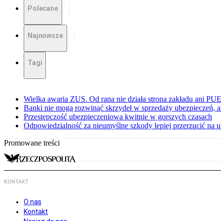
Polecane
Najnowsze
Tagi
Wielka awaria ZUS. Od rana nie działa strona zakładu ani PU
Banki nie mogą rozwinąć skrzydeł w sprzedaży ubezpieczeń, ale
Przestępczość ubezpieczeniowa kwitnie w gorszych czasach
Odpowiedzialność za nieumyślne szkody lepiej przerzucić na u
Promowane treści
KONTAKT
O nas
Kontakt