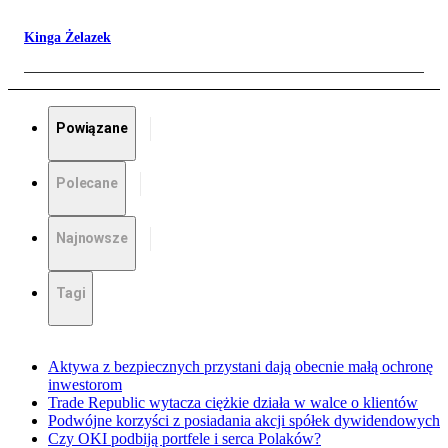
Kinga Żelazek
Powiązane
Polecane
Najnowsze
Tagi
Aktywa z bezpiecznych przystani dają obecnie małą ochronę
inwestorom
Trade Republic wytacza ciężkie działa w walce o klientów
Podwójne korzyści z posiadania akcji spółek dywidendowych
Czy OKI podbiją portfele i serca Polaków?