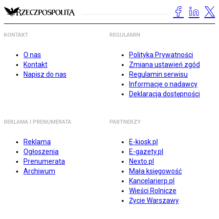
KONTAKT
REGULAMIN
O nas
Polityka Prywatności
Kontakt
Zmiana ustawień zgód
Napisz do nas
Regulamin serwisu
Informacje o nadawcy
Deklaracja dostępności
REKLAMA I PRENUMERATA
PARTNERZY
Reklama
E-kiosk.pl
Ogłoszenia
E-gazety.pl
Prenumerata
Nexto.pl
Archiwum
Mała księgowość
Kancelarierp.pl
Wieści Rolnicze
Życie Warszawy