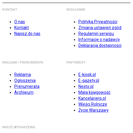
KONTAKT
REGULAMIN
O nas
Polityka Prywatności
Kontakt
Zmiana ustawień zgód
Napisz do nas
Regulamin serwisu
Informacje o nadawcy
Deklaracja dostępności
REKLAMA I PRENUMERATA
PARTNERZY
Reklama
E-kiosk.pl
Ogłoszenia
E-gazety.pl
Prenumerata
Nexto.pl
Archiwum
Mała księgowość
Kancelarierp.pl
Wieści Rolnicze
Życie Warszawy
NASZE WYDARZENIA