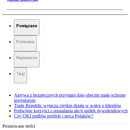
Powiązane
Polecane
Najnowsze
Tagi
Aktywa z bezpiecznych przystani dają obecnie małą ochronę
inwestorom
Trade Republic wytacza ciężkie działa w walce o klientów
Podwójne korzyści z posiadania akcji spółek dywidendowych
Czy OKI podbiją portfele i serca Polaków?
Promowane treści