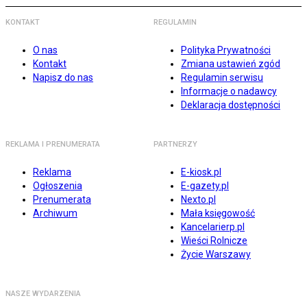
KONTAKT
REGULAMIN
O nas
Polityka Prywatności
Kontakt
Zmiana ustawień zgód
Napisz do nas
Regulamin serwisu
Informacje o nadawcy
Deklaracja dostępności
REKLAMA I PRENUMERATA
PARTNERZY
Reklama
E-kiosk.pl
Ogłoszenia
E-gazety.pl
Prenumerata
Nexto.pl
Archiwum
Mała księgowość
Kancelarierp.pl
Wieści Rolnicze
Życie Warszawy
NASZE WYDARZENIA