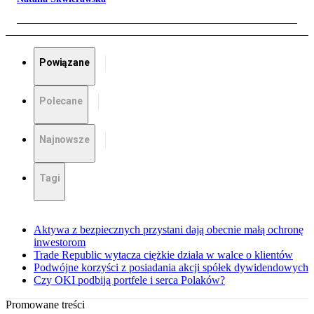
Powiązane
Polecane
Najnowsze
Tagi
Aktywa z bezpiecznych przystani dają obecnie małą ochronę
inwestorom
Trade Republic wytacza ciężkie działa w walce o klientów
Podwójne korzyści z posiadania akcji spółek dywidendowych
Czy OKI podbiją portfele i serca Polaków?
Promowane treści