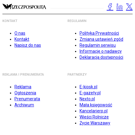
KONTAKT
REGULAMIN
O nas
Polityka Prywatności
Kontakt
Zmiana ustawień zgód
Napisz do nas
Regulamin serwisu
Informacje o nadawcy
Deklaracja dostępności
REKLAMA I PRENUMERATA
PARTNERZY
Reklama
E-kiosk.pl
Ogłoszenia
E-gazety.pl
Prenumerata
Nexto.pl
Archiwum
Mała księgowość
Kancelarierp.pl
Wieści Rolnicze
Życie Warszawy