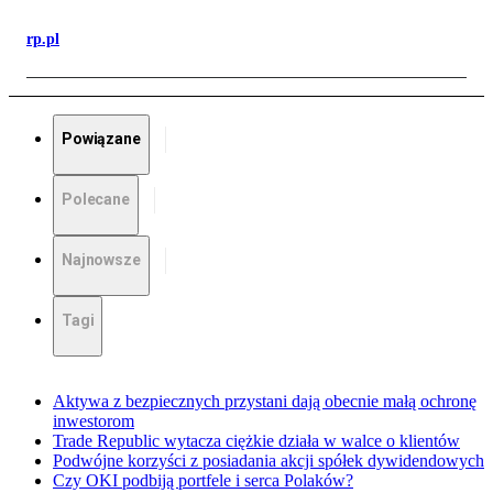
rp.pl
Powiązane
Polecane
Najnowsze
Tagi
Aktywa z bezpiecznych przystani dają obecnie małą ochronę
inwestorom
Trade Republic wytacza ciężkie działa w walce o klientów
Podwójne korzyści z posiadania akcji spółek dywidendowych
Czy OKI podbiją portfele i serca Polaków?