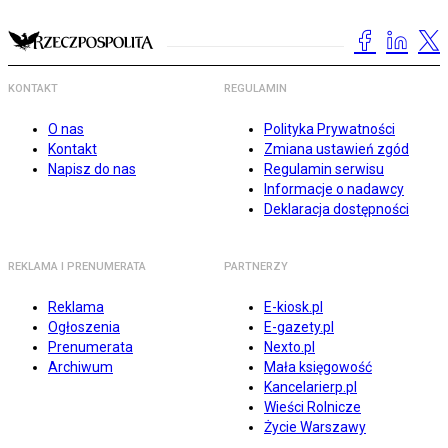
KONTAKT
REGULAMIN
O nas
Polityka Prywatności
Kontakt
Zmiana ustawień zgód
Napisz do nas
Regulamin serwisu
Informacje o nadawcy
Deklaracja dostępności
REKLAMA I PRENUMERATA
PARTNERZY
Reklama
E-kiosk.pl
Ogłoszenia
E-gazety.pl
Prenumerata
Nexto.pl
Archiwum
Mała księgowość
Kancelarierp.pl
Wieści Rolnicze
Życie Warszawy