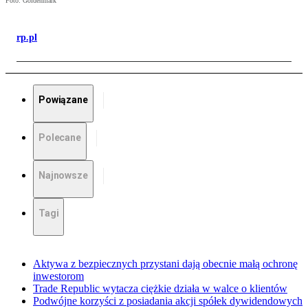
Foto: Goldenmark
rp.pl
Powiązane
Polecane
Najnowsze
Tagi
Aktywa z bezpiecznych przystani dają obecnie małą ochronę
inwestorom
Trade Republic wytacza ciężkie działa w walce o klientów
Podwójne korzyści z posiadania akcji spółek dywidendowych