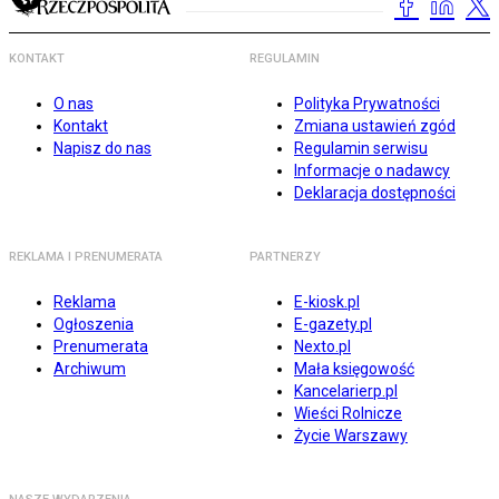
KONTAKT
REGULAMIN
O nas
Polityka Prywatności
Kontakt
Zmiana ustawień zgód
Napisz do nas
Regulamin serwisu
Informacje o nadawcy
Deklaracja dostępności
REKLAMA I PRENUMERATA
PARTNERZY
Reklama
E-kiosk.pl
Ogłoszenia
E-gazety.pl
Prenumerata
Nexto.pl
Archiwum
Mała księgowość
Kancelarierp.pl
Wieści Rolnicze
Życie Warszawy