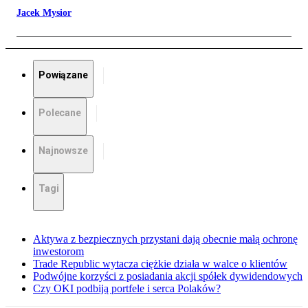
Jacek Mysior
Powiązane
Polecane
Najnowsze
Tagi
Aktywa z bezpiecznych przystani dają obecnie małą ochronę
inwestorom
Trade Republic wytacza ciężkie działa w walce o klientów
Podwójne korzyści z posiadania akcji spółek dywidendowych
Czy OKI podbiją portfele i serca Polaków?