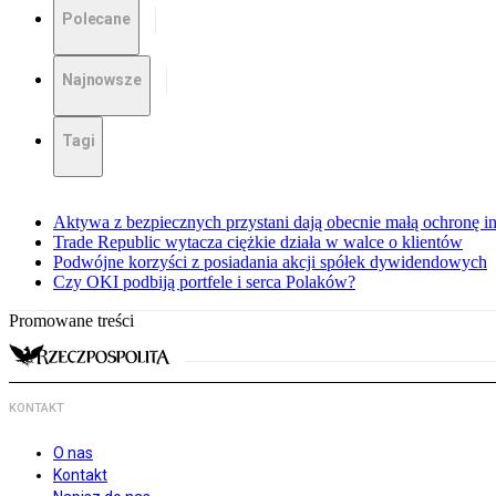
Polecane
Najnowsze
Tagi
Aktywa z bezpiecznych przystani dają obecnie małą ochronę 
Trade Republic wytacza ciężkie działa w walce o klientów
Podwójne korzyści z posiadania akcji spółek dywidendowych
Czy OKI podbiją portfele i serca Polaków?
Promowane treści
KONTAKT
O nas
Kontakt