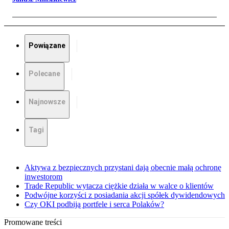
Powiązane
Polecane
Najnowsze
Tagi
Aktywa z bezpiecznych przystani dają obecnie małą ochronę
inwestorom
Trade Republic wytacza ciężkie działa w walce o klientów
Podwójne korzyści z posiadania akcji spółek dywidendowych
Czy OKI podbiją portfele i serca Polaków?
Promowane treści