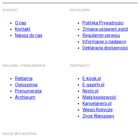
KONTAKT
REGULAMIN
O nas
Polityka Prywatności
Kontakt
Zmiana ustawień zgód
Napisz do nas
Regulamin serwisu
Informacje o nadawcy
Deklaracja dostępności
REKLAMA I PRENUMERATA
PARTNERZY
Reklama
E-kiosk.pl
Ogłoszenia
E-gazety.pl
Prenumerata
Nexto.pl
Archiwum
Mała księgowość
Kancelarierp.pl
Wieści Rolnicze
Życie Warszawy
NASZE WYDARZENIA