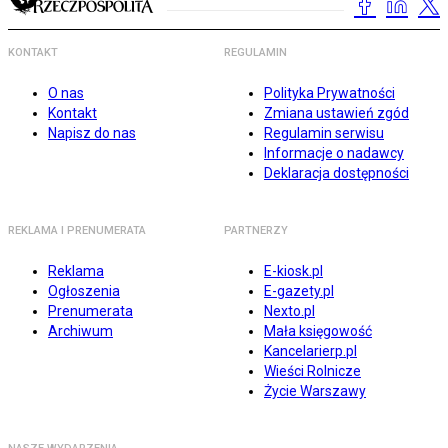
KONTAKT
REGULAMIN
O nas
Polityka Prywatności
Kontakt
Zmiana ustawień zgód
Napisz do nas
Regulamin serwisu
Informacje o nadawcy
Deklaracja dostępności
REKLAMA I PRENUMERATA
PARTNERZY
Reklama
E-kiosk.pl
Ogłoszenia
E-gazety.pl
Prenumerata
Nexto.pl
Archiwum
Mała księgowość
Kancelarierp.pl
Wieści Rolnicze
Życie Warszawy