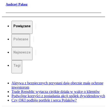
Andrzej Pałasz
Powiązane
Polecane
Najnowsze
Tagi
Aktywa z bezpiecznych przystani dają obecnie małą ochronę
inwestorom
Trade Republic wytacza ciężkie działa w walce o klientów
Podwójne korzyści z posiadania akcji spółek dywidendowych
Czy OKI podbiją portfele i serca Polaków?