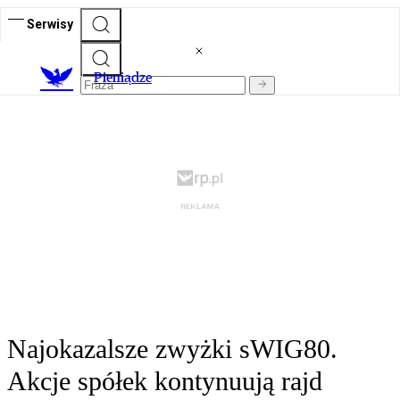
Serwisy
P
ieniądze
Najokazalsze zwyżki sWIG80.
Akcje spółek kontynuują rajd