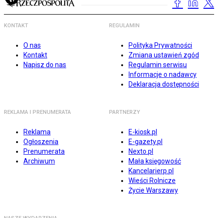
KONTAKT
REGULAMIN
O nas
Polityka Prywatności
Kontakt
Zmiana ustawień zgód
Napisz do nas
Regulamin serwisu
Informacje o nadawcy
Deklaracja dostępności
REKLAMA I PRENUMERATA
PARTNERZY
Reklama
E-kiosk.pl
Ogłoszenia
E-gazety.pl
Prenumerata
Nexto.pl
Archiwum
Mała księgowość
Kancelarierp.pl
Wieści Rolnicze
Życie Warszawy