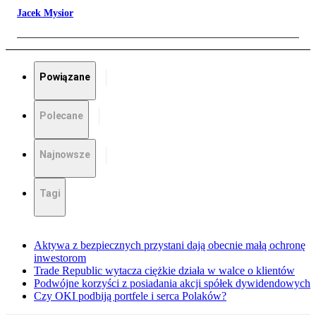
Jacek Mysior
Powiązane
Polecane
Najnowsze
Tagi
Aktywa z bezpiecznych przystani dają obecnie małą ochronę
inwestorom
Trade Republic wytacza ciężkie działa w walce o klientów
Podwójne korzyści z posiadania akcji spółek dywidendowych
Czy OKI podbiją portfele i serca Polaków?