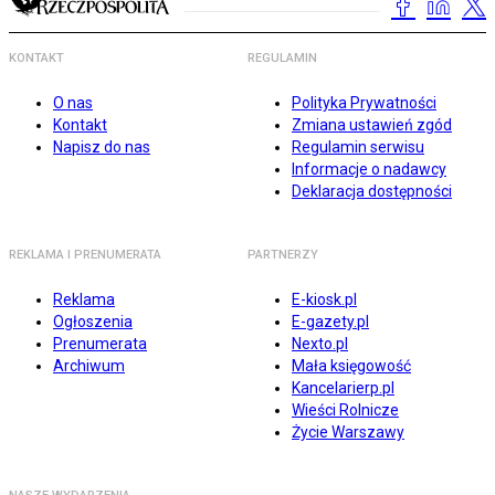
KONTAKT
REGULAMIN
O nas
Polityka Prywatności
Kontakt
Zmiana ustawień zgód
Napisz do nas
Regulamin serwisu
Informacje o nadawcy
Deklaracja dostępności
REKLAMA I PRENUMERATA
PARTNERZY
Reklama
E-kiosk.pl
Ogłoszenia
E-gazety.pl
Prenumerata
Nexto.pl
Archiwum
Mała księgowość
Kancelarierp.pl
Wieści Rolnicze
Życie Warszawy