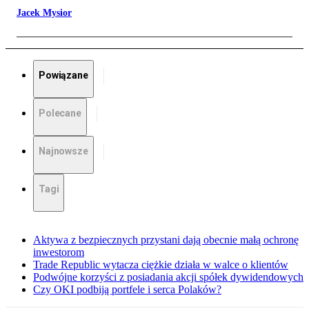
Jacek Mysior
Powiązane
Polecane
Najnowsze
Tagi
Aktywa z bezpiecznych przystani dają obecnie małą ochronę
inwestorom
Trade Republic wytacza ciężkie działa w walce o klientów
Podwójne korzyści z posiadania akcji spółek dywidendowych
Czy OKI podbiją portfele i serca Polaków?