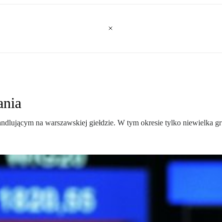
ania
handlującym na warszawskiej giełdzie. W tym okresie tylko niewielka g