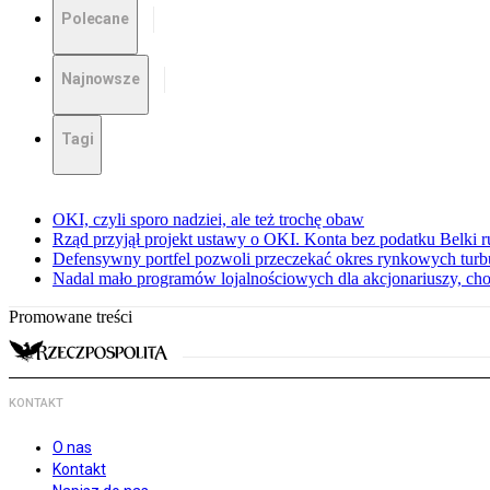
Polecane
Najnowsze
Tagi
OKI, czyli sporo nadziei, ale też trochę obaw
Rząd przyjął projekt ustawy o OKI. Konta bez podatku Belki 
Defensywny portfel pozwoli przeczekać okres rynkowych turbu
Nadal mało programów lojalnościowych dla akcjonariuszy, cho
Promowane treści
KONTAKT
O nas
Kontakt