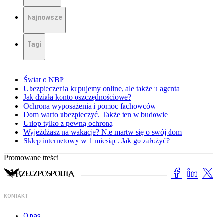
Najnowsze
Tagi
Świat o NBP
Ubezpieczenia kupujemy online, ale także u agenta
Jak działa konto oszczędnościowe?
Ochrona wyposażenia i pomoc fachowców
Dom warto ubezpieczyć. Także ten w budowie
Urlop tylko z pewną ochroną
Wyjeżdżasz na wakacje? Nie martw się o swój dom
Sklep internetowy w 1 miesiąc. Jak go założyć?
Promowane treści
KONTAKT
O nas