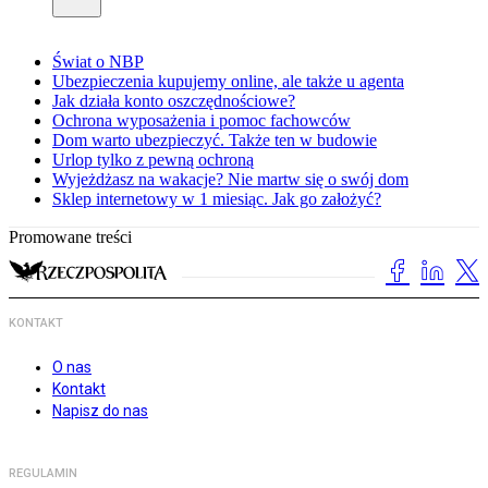
Świat o NBP
Ubezpieczenia kupujemy online, ale także u agenta
Jak działa konto oszczędnościowe?
Ochrona wyposażenia i pomoc fachowców
Dom warto ubezpieczyć. Także ten w budowie
Urlop tylko z pewną ochroną
Wyjeżdżasz na wakacje? Nie martw się o swój dom
Sklep internetowy w 1 miesiąc. Jak go założyć?
Promowane treści
KONTAKT
O nas
Kontakt
Napisz do nas
REGULAMIN