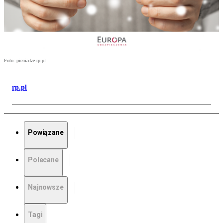
Foto: pieniadze.rp.pl
rp.pl
Powiązane
Polecane
Najnowsze
Tagi