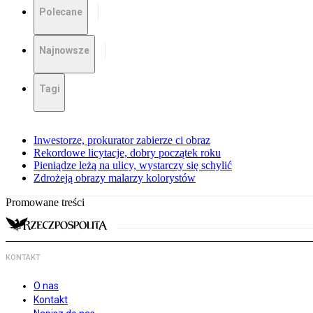
Polecane
Najnowsze
Tagi
Inwestorze, prokurator zabierze ci obraz
Rekordowe licytacje, dobry początek roku
Pieniądze leżą na ulicy, wystarczy się schylić
Zdrożeją obrazy malarzy kolorystów
Promowane treści
KONTAKT
O nas
Kontakt