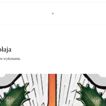
łaja
tem wykonania.