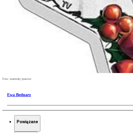
Foto: materiały prasowe
Ewa Bednarz
Powiązane