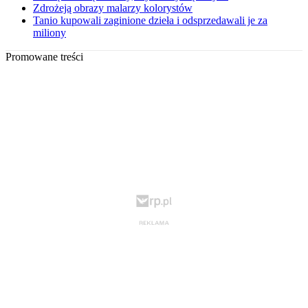
Zdrożeją obrazy malarzy kolorystów
Tanio kupowali zaginione dzieła i odsprzedawali je za
miliony
Promowane treści