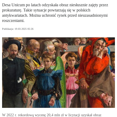
Desa Unicum po latach odzyskała obraz niesłusznie zajęty przez
prokuraturę. Takie sytuacje powtarzają się w polskich
antykwariatach. Można uchronić rynek przed nieuzasadnionymi
roszczeniami.
Publikacja:
19.03.2025 05:26
W 2022 r. rekordową wycenę 20,4 mln zł w licytacji uzyskał obraz