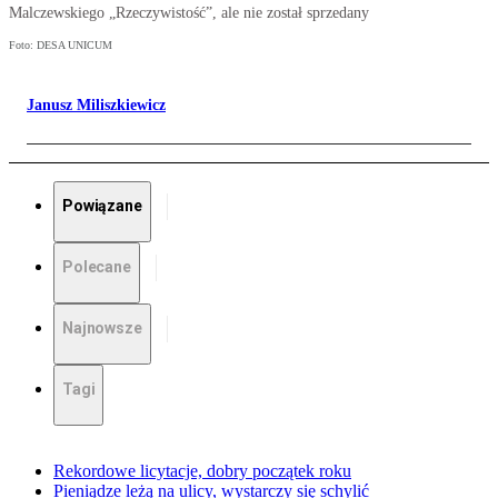
Malczewskiego „Rzeczywistość”, ale nie został sprzedany
Foto: DESA UNICUM
Janusz Miliszkiewicz
Powiązane
Polecane
Najnowsze
Tagi
Rekordowe licytacje, dobry początek roku
Pieniądze leżą na ulicy, wystarczy się schylić