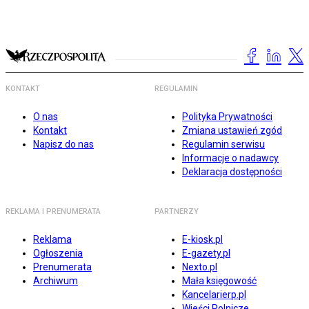
KONTAKT
REGULAMIN
O nas
Polityka Prywatności
Kontakt
Zmiana ustawień zgód
Napisz do nas
Regulamin serwisu
Informacje o nadawcy
Deklaracja dostępności
REKLAMA I PRENUMERATA
PARTNERZY
Reklama
E-kiosk.pl
Ogłoszenia
E-gazety.pl
Prenumerata
Nexto.pl
Archiwum
Mała księgowość
Kancelarierp.pl
Wieści Rolnicze