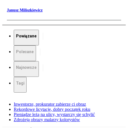
Janusz Miliszkiewicz
Powiązane
Polecane
Najnowsze
Tagi
Inwestorze, prokurator zabierze ci obraz
Rekordowe licytacje, dobry początek roku
Pieniądze leżą na ulicy, wystarczy się schylić
Zdrożeją obrazy malarzy kolorystów