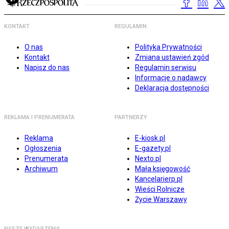
KONTAKT
REGULAMIN
O nas
Polityka Prywatności
Kontakt
Zmiana ustawień zgód
Napisz do nas
Regulamin serwisu
Informacje o nadawcy
Deklaracja dostępności
REKLAMA I PRENUMERATA
PARTNERZY
Reklama
E-kiosk.pl
Ogłoszenia
E-gazety.pl
Prenumerata
Nexto.pl
Archiwum
Mała księgowość
Kancelarierp.pl
Wieści Rolnicze
Życie Warszawy
NASZE WYDARZENIA