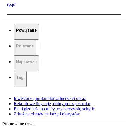
rp.pl
Powiązane
Polecane
Najnowsze
Tagi
Inwestorze, prokurator zabierze ci obraz
Rekordowe licytacje, dobry początek roku
Pieniądze leżą na ulicy, wystarczy się schylić
Zdrożeją obrazy malarzy kolorystów
Promowane treści