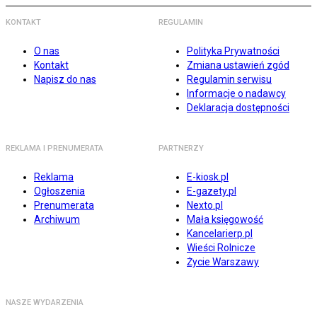
KONTAKT
REGULAMIN
O nas
Polityka Prywatności
Kontakt
Zmiana ustawień zgód
Napisz do nas
Regulamin serwisu
Informacje o nadawcy
Deklaracja dostępności
REKLAMA I PRENUMERATA
PARTNERZY
Reklama
E-kiosk.pl
Ogłoszenia
E-gazety.pl
Prenumerata
Nexto.pl
Archiwum
Mała księgowość
Kancelarierp.pl
Wieści Rolnicze
Życie Warszawy
NASZE WYDARZENIA