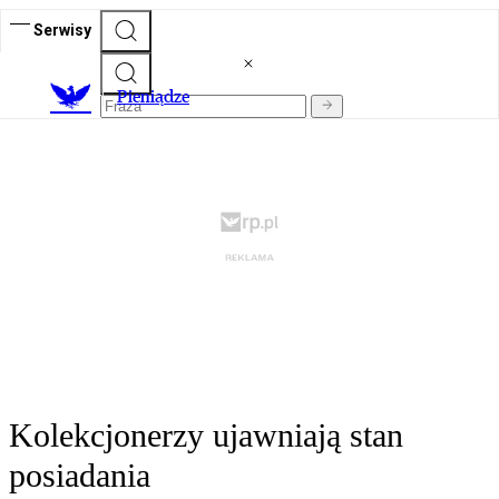
Serwisy
P
ieniądze
Kolekcjonerzy ujawniają stan
posiadania