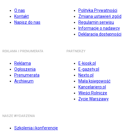
O nas
Polityka Prywatności
Kontakt
Zmiana ustawień zgód
Napisz do nas
Regulamin serwisu
Informacje o nadawcy
Deklaracja dostępności
REKLAMA I PRENUMERATA
PARTNERZY
Reklama
E-kiosk.pl
Ogłoszenia
E-gazety.pl
Prenumerata
Nexto.pl
Archiwum
Mała księgowość
Kancelarierp.pl
Wieści Rolnicze
Życie Warszawy
NASZE WYDARZENIA
Szkolenia i konferencje