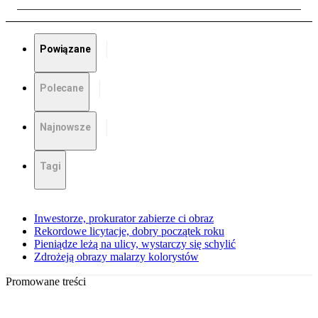
Powiązane
Polecane
Najnowsze
Tagi
Inwestorze, prokurator zabierze ci obraz
Rekordowe licytacje, dobry początek roku
Pieniądze leżą na ulicy, wystarczy się schylić
Zdrożeją obrazy malarzy kolorystów
Promowane treści