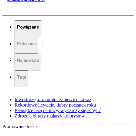
Powiązane
Polecane
Najnowsze
Tagi
Inwestorze, prokurator zabierze ci obraz
Rekordowe licytacje, dobry początek roku
Pieniądze leżą na ulicy, wystarczy się schylić
Zdrożeją obrazy malarzy kolorystów
Promowane treści