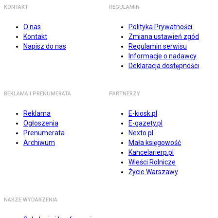
KONTAKT
REGULAMIN
O nas
Polityka Prywatności
Kontakt
Zmiana ustawień zgód
Napisz do nas
Regulamin serwisu
Informacje o nadawcy
Deklaracja dostępności
REKLAMA I PRENUMERATA
PARTNERZY
Reklama
E-kiosk.pl
Ogłoszenia
E-gazety.pl
Prenumerata
Nexto.pl
Archiwum
Mała księgowość
Kancelarierp.pl
Wieści Rolnicze
Życie Warszawy
NASZE WYDARZENIA