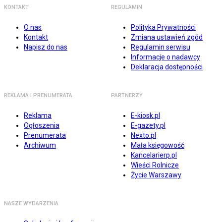
KONTAKT
REGULAMIN
O nas
Polityka Prywatności
Kontakt
Zmiana ustawień zgód
Napisz do nas
Regulamin serwisu
Informacje o nadawcy
Deklaracja dostępności
REKLAMA I PRENUMERATA
PARTNERZY
Reklama
E-kiosk.pl
Ogłoszenia
E-gazety.pl
Prenumerata
Nexto.pl
Archiwum
Mała księgowość
Kancelarierp.pl
Wieści Rolnicze
Życie Warszawy
NASZE WYDARZENIA