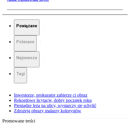
Powiązane
Polecane
Najnowsze
Tagi
Inwestorze, prokurator zabierze ci obraz
Rekordowe licytacje, dobry początek roku
Pieniądze leżą na ulicy, wystarczy się schylić
Zdrożeją obrazy malarzy kolorystów
Promowane treści