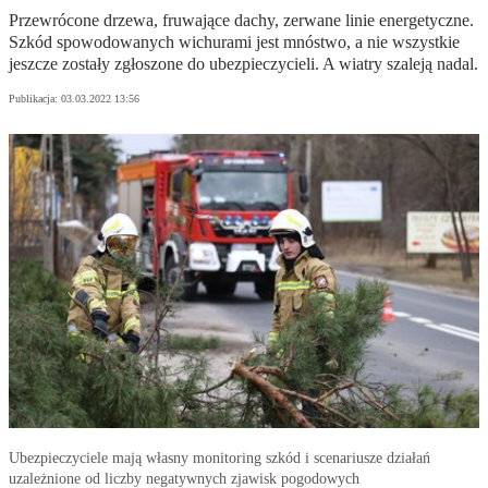
Przewrócone drzewa, fruwające dachy, zerwane linie energetyczne.
Szkód spowodowanych wichurami jest mnóstwo, a nie wszystkie
jeszcze zostały zgłoszone do ubezpieczycieli. A wiatry szaleją nadal.
Publikacja:
03.03.2022 13:56
Ubezpieczyciele mają własny monitoring szkód i scenariusze działań
uzależnione od liczby negatywnych zjawisk pogodowych