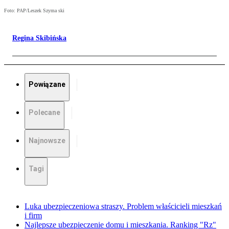
Foto: PAP/Leszek Szyma ski
Regina Skibińska
Powiązane
Polecane
Najnowsze
Tagi
Luka ubezpieczeniowa straszy. Problem właścicieli mieszkań
i firm
Najlepsze ubezpieczenie domu i mieszkania. Ranking "Rz"