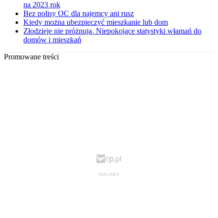
na 2023 rok
Bez polisy OC dla najemcy ani rusz
Kiedy można ubezpieczyć mieszkanie lub dom
Złodzieje nie próżnują. Niepokojące statystyki włamań do
domów i mieszkań
Promowane treści