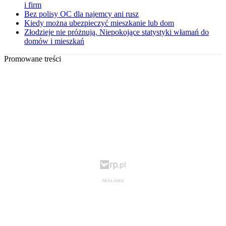
i firm
Bez polisy OC dla najemcy ani rusz
Kiedy można ubezpieczyć mieszkanie lub dom
Złodzieje nie próżnują. Niepokojące statystyki włamań do
domów i mieszkań
Promowane treści