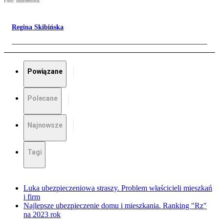
Foto: shutterstock
Regina Skibińska
Powiązane
Polecane
Najnowsze
Tagi
Luka ubezpieczeniowa straszy. Problem właścicieli mieszkań
i firm
Najlepsze ubezpieczenie domu i mieszkania. Ranking "Rz"
na 2023 rok