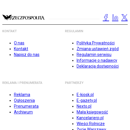
KONTAKT
REGULAMIN
O nas
Polityka Prywatności
Kontakt
Zmiana ustawień zgód
Napisz do nas
Regulamin serwisu
Informacje o nadawcy
Deklaracja dostępności
REKLAMA I PRENUMERATA
PARTNERZY
Reklama
E-kiosk.pl
Ogłoszenia
E-gazety.pl
Prenumerata
Nexto.pl
Archiwum
Mała księgowość
Kancelarierp.pl
Wieści Rolnicze
Życie Warszawy