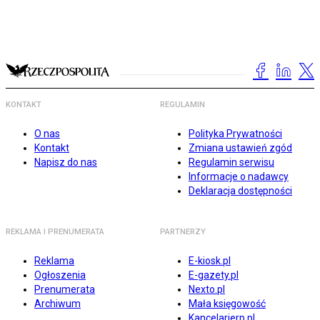
KONTAKT
REGULAMIN
O nas
Polityka Prywatności
Kontakt
Zmiana ustawień zgód
Napisz do nas
Regulamin serwisu
Informacje o nadawcy
Deklaracja dostępności
REKLAMA I PRENUMERATA
PARTNERZY
Reklama
E-kiosk.pl
Ogłoszenia
E-gazety.pl
Prenumerata
Nexto.pl
Archiwum
Mała księgowość
Kancelarierp.pl