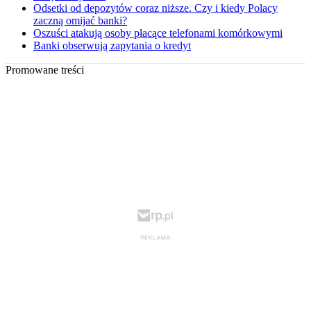
Odsetki od depozytów coraz niższe. Czy i kiedy Polacy
zaczną omijać banki?
Oszuści atakują osoby płacące telefonami komórkowymi
Banki obserwują zapytania o kredyt
Promowane treści